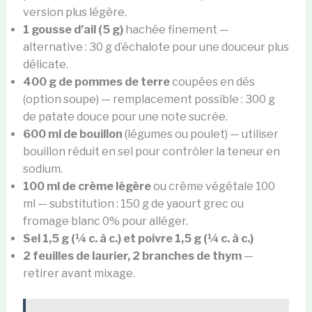
version plus légère.
1 gousse d’ail (5 g)
hachée finement —
alternative : 30 g d’échalote pour une douceur plus
délicate.
400 g de pommes de terre
coupées en dés
(option soupe) — remplacement possible : 300 g
de patate douce pour une note sucrée.
600 ml de bouillon
(légumes ou poulet) — utiliser
bouillon réduit en sel pour contrôler la teneur en
sodium.
100 ml de crème légère
ou crème végétale 100
ml — substitution : 150 g de yaourt grec ou
fromage blanc 0% pour alléger.
Sel 1,5 g (¼ c. à c.) et poivre 1,5 g (¼ c. à c.)
2 feuilles de laurier, 2 branches de thym
—
retirer avant mixage.