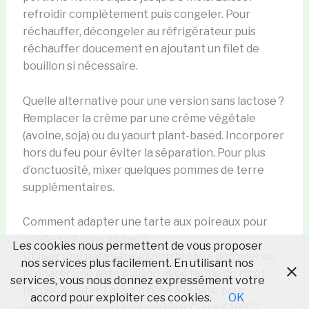
refroidir complètement puis congeler. Pour
réchauffer, décongeler au réfrigérateur puis
réchauffer doucement en ajoutant un filet de
bouillon si nécessaire.
Quelle alternative pour une version sans lactose ?
Remplacer la crème par une crème végétale
(avoine, soja) ou du yaourt plant-based. Incorporer
hors du feu pour éviter la séparation. Pour plus
d’onctuosité, mixer quelques pommes de terre
supplémentaires.
Comment adapter une tarte aux poireaux pour
qu’elle soit sans gluten ?
Les cookies nous permettent de vous proposer
Utiliser une pâte sans gluten prête à dérouler ou
nos services plus facilement. En utilisant nos
préparer une pâte maison avec farine de riz et
services, vous nous donnez expressément votre
fécule. Ajouter 1 c. à s. d’huile à la pâte pour
accord pour exploiter ces cookies.
OK
compenser la perte d’élasticité. Cuire à 180 °C