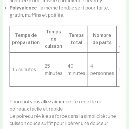
adaptée à une cuisine quotidienne healthy.
Polyvalence
: la même fondue sert pour tarte,
gratin, muffins et poêlée.
Temps
Ni
Temps de
Temps
Nombre
de
préparation
total
de parts
cuisson
diff
25
40
4
15 minutes
Faci
minutes
minutes
personnes
Pourquoi vous allez aimer cette recette de
poireaux facile et rapide
Le poireau révèle sa force dans la simplicité : une
cuisson douce suffit pour libérer une douceur