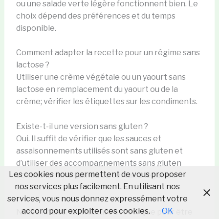
ou une salade verte légère fonctionnent bien. Le
choix dépend des préférences et du temps
disponible.
Comment adapter la recette pour un régime sans
lactose ?
Utiliser une crème végétale ou un yaourt sans
lactose en remplacement du yaourt ou de la
crème; vérifier les étiquettes sur les condiments.
Existe-t-il une version sans gluten ?
Oui. Il suffit de vérifier que les sauces et
assaisonnements utilisés sont sans gluten et
d’utiliser des accompagnements sans gluten
Les cookies nous permettent de vous proposer
comme le riz, le quinoa ou certains légumes
nos services plus facilement. En utilisant nos
féculents.
services, vous nous donnez expressément votre
accord pour exploiter ces cookies.
OK
Notes finales: la structure est conçue pour être