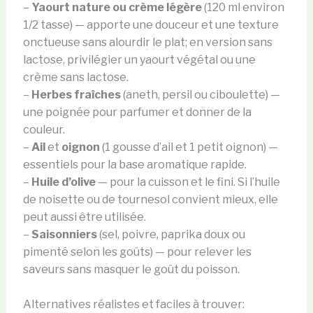
–
Yaourt nature ou crème légère
(120 ml environ
1/2 tasse) — apporte une douceur et une texture
onctueuse sans alourdir le plat; en version sans
lactose, privilégier un yaourt végétal ou une
crème sans lactose.
–
Herbes fraîches
(aneth, persil ou ciboulette) —
une poignée pour parfumer et donner de la
couleur.
–
Ail
et
oignon
(1 gousse d’ail et 1 petit oignon) —
essentiels pour la base aromatique rapide.
–
Huile d’olive
— pour la cuisson et le fini. Si l’huile
de noisette ou de tournesol convient mieux, elle
peut aussi être utilisée.
–
Saisonniers
(sel, poivre, paprika doux ou
pimenté selon les goûts) — pour relever les
saveurs sans masquer le goût du poisson.
Alternatives réalistes et faciles à trouver: