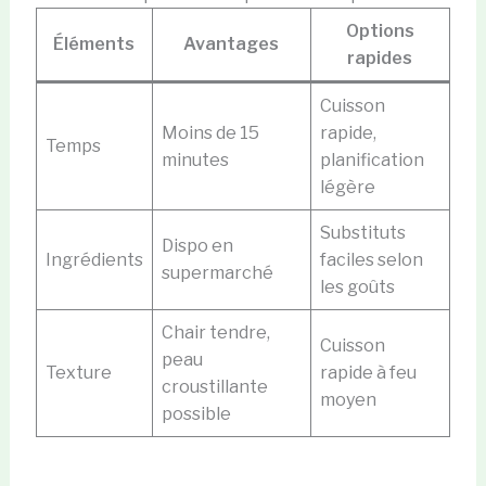
Options
Éléments
Avantages
rapides
Cuisson
Moins de 15
rapide,
Temps
minutes
planification
légère
Substituts
Dispo en
Ingrédients
faciles selon
supermarché
les goûts
Chair tendre,
Cuisson
peau
Texture
rapide à feu
croustillante
moyen
possible